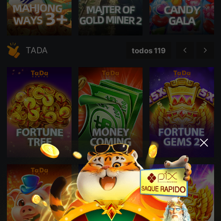
TADA
todos 119