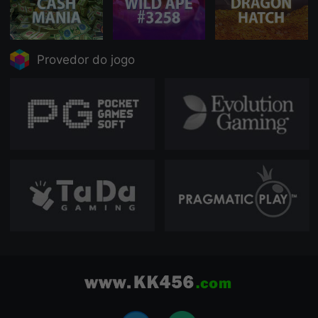
Provedor do jogo